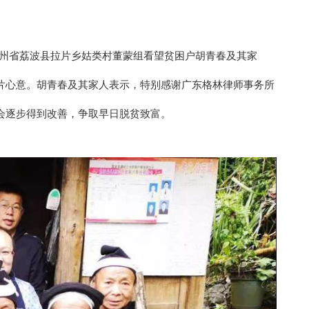
往贵州省荔波县拉片乡姑类村董蒙组看望贫困户胡青春及其家
片心意。胡青春及其家人表示，特别感谢广东格林律师事务所
会逐步得到改善，争取早日脱贫致富。