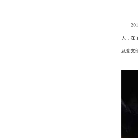
20
人，在
及党支