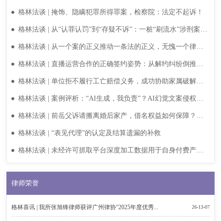
区专利转化运用技术经理人培训授课
格林法谈 | 掩饰、隐瞒犯罪所得罪案，检察院：法定不起诉！
格林法谈 | 从“认罪认罚”到“存疑不诉”：一桩“刷流水”涉刑案的
辩护纪实与行业警示
格林法谈 | 从一个案的正义推动一条法的正义，无愧一个律师
的良知
格林法谈 | 直播运营合作的正确签约姿势：从解约纠纷倒推合
同避坑
格林法谈 | 单位拒不履行工亡赔偿义务，成功协助家属破解困
局
格林法谈 | 案例评析：“AI生成，我负责”？AI幻觉文案侵权案
一审判决自媒体博主赔3万！
格林法谈 | 前岳父诉请搬离婚后家产，借名权益如何保障？以
打促谈，不战而胜！
格林法谈 | “表见代理”的认定及结算遗漏的补救
格林法谈 | 未经许可抓取平台深度加工数据用于自身付费产品
构成不正当竞争，法院全额支持1950万元诉请
律师荣誉
格林喜讯 | 我所张旭锋律师获评广州律协“2025年度优秀...
26-13-07