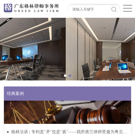
经典案例
格林法谈 | 专利是"矛"也是"盾"——我所唐兰律师受邀为粤北片